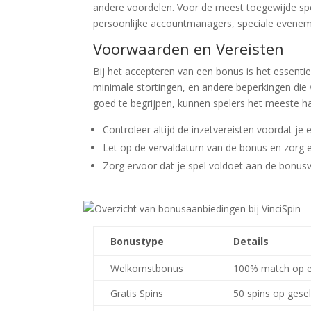
andere voordelen. Voor de meest toegewijde spe
persoonlijke accountmanagers, speciale evenem
Voorwaarden en Vereisten
Bij het accepteren van een bonus is het essenti
minimale stortingen, en andere beperkingen die
goed te begrijpen, kunnen spelers het meeste h
Controleer altijd de inzetvereisten voordat je
Let op de vervaldatum van de bonus en zorg er
Zorg ervoor dat je spel voldoet aan de bonu
Bonustype
Details
Welkomstbonus
100% match op ee
Gratis Spins
50 spins op gese