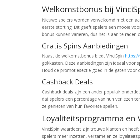
Welkomstbonus bij VinciS
Nieuwe spelers worden verwelkomd met een aan
eerste storting. Dit geeft spelers een mooie vo
bonus kunnen variëren, dus het is aan te raden 
Gratis Spins Aanbiedingen
Naast de welkomstbonus biedt VinciSpin
https:/
gokkasten. Deze aanbiedingen zijn ideaal voor sp
Houd de promotiesectie goed in de gaten voor d
Cashback Deals
Cashback deals zijn een ander populair onderd
dat spelers een percentage van hun verliezen teru
ze genieten van hun favoriete spellen.
Loyaliteitsprogramma en 
VinciSpin waardeert zijn trouwe klanten en hee
spelers meer inzetten, verzamelen ze loyaliteit