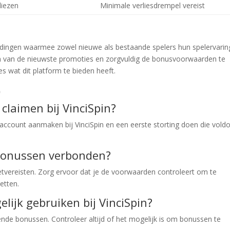
liezen
Minimale verliesdrempel vereist
edingen waarmee zowel nieuwe als bestaande spelers hun spelervarin
en van de nieuwste promoties en zorgvuldig de bonusvoorwaarden te
es wat dit platform te bieden heeft.
)
laimen bij VinciSpin?
count aanmaken bij VinciSpin en een eerste storting doen die vold
e bonussen verbonden?
etvereisten. Zorg ervoor dat je de voorwaarden controleert om te
etten.
lijk gebruiken bij VinciSpin?
nde bonussen. Controleer altijd of het mogelijk is om bonussen te