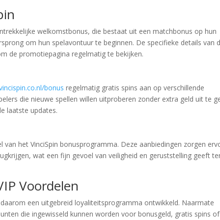
pin
trekkelijke welkomstbonus, die bestaat uit een matchbonus op hun
orsprong om hun spelavontuur te beginnen. De specifieke details van 
om de promotiepagina regelmatig te bekijken.
/vincispin.co.nl/bonus
regelmatig gratis spins aan op verschillende
elers die nieuwe spellen willen uitproberen zonder extra geld uit te g
e laatste updates.
eel van het VinciSpin bonusprogramma. Deze aanbiedingen zorgen erv
gkrijgen, wat een fijn gevoel van veiligheid en geruststelling geeft ter
VIP Voordelen
ft daarom een uitgebreid loyaliteitsprogramma ontwikkeld. Naarmate
spunten die ingewisseld kunnen worden voor bonusgeld, gratis spins of