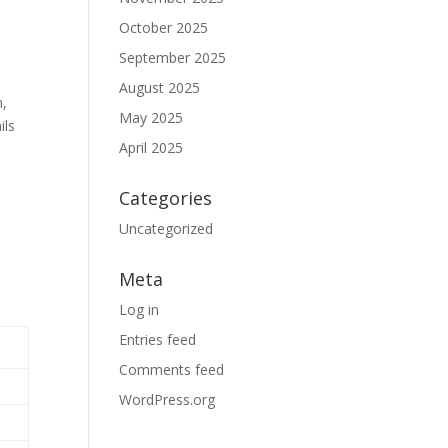
October 2025
September 2025
August 2025
n,
May 2025
ils
April 2025
Categories
Uncategorized
Meta
Log in
Entries feed
Comments feed
WordPress.org