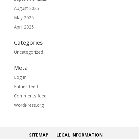
August 2025
May 2025
April 2025
Categories
Uncategorized
Meta
Log in
Entries feed
Comments feed
WordPress.org
SITEMAP
LEGAL INFORMATION