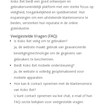
Koko Bet biedt een goed ontworpen en
gebruikersvriendelijk platform met een sterke focus op
veiligheid, toegankelijkheid en speldiversiteit. Hun
inspanningen om een uitstekende klantenservice te
bieden, versterken hun reputatie in de online
gokindustrie.
Veelgestelde Vragen (FAQ)
Is Koko Bet veilig om te gebruiken?
Ja, de website maakt gebruik van geavanceerde
beveiligingstechnologie om de gegevens van
gebruikers te beschermen.
Biedt Koko Bet mobiele ondersteuning?
Ja, de website is volledig geoptimaliseerd voor
mobiele apparaten.
Hoe kan ik contact opnemen met de klantenservice
van Koko Bet?
U kunt contact opnemen via live chat, e-mail of hun
FAQ-sectie bekijken voor veelgestelde vragen.